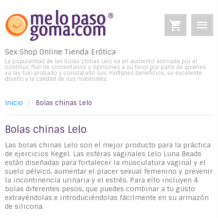
Sex Shop Online
Tienda Erótica
La popularidad de las bolas chinas Lelo va en aumento animada por el
continuo fluir de comentarios y opiniones a su favor por parte de quienes
ya las han probado y constatado sus múltiples beneficios, su excelente
diseño y la calidad de sus materiales.
Inicio
Bolas chinas Lelo
Bolas chinas Lelo
Las bolas chinas Lelo son el mejor producto para la práctica
de ejercicios Kegel. Las esferas vaginales Lelo Luna Beads
están diseñadas para fortalecer la musculatura vaginal y el
suelo pélvico, aumentar el placer sexual femenino y prevenir
la incontinencia urinaria y el estrés. Para ello incluyen 4
bolas diferentes pesos, que puedes combinar a tu gusto
extrayéndolas e introduciéndolas fácilmente en su armazón
de silicona.