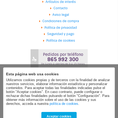
Artículos de interés
Contacto
Aviso legal
Condiciones de compra
Política de privacidad
Seguridad y pago
Política de cookies
Pedidos por teléfono
865 992 300
De lunes a viernes de 8 a 15 horas.
Esta página web usa cookies
Utilizamos cookies propias y de terceros con la finalidad de analizar
nuestros servicios, elaborar información estadística y personalizar
contenidos. Para aceptar todas las finalidades indicadas pulse el
botón "Aceptar cookies". En caso contrario, puede configurar o
rechazar dichas finalidades pulsando el botón "Configuración". Para
Sex Shop Online
obtener más información sobre el uso de las cookies y sus
Tienda Erótica
derechos, acceda a nuestra
política de cookies
.
© 2008-2026 melopasogoma.com v3.0
Aceptar cookies