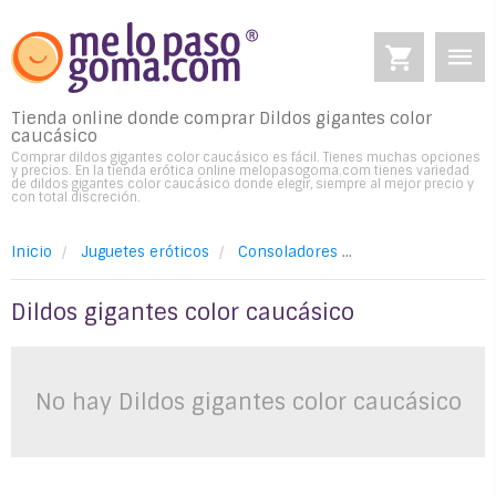
Tienda online donde comprar Dildos gigantes color
caucásico
Comprar dildos gigantes color caucásico es fácil. Tienes muchas opciones
y precios. En la tienda erótica online melopasogoma.com tienes variedad
de dildos gigantes color caucásico donde elegir, siempre al mejor precio y
con total discreción.
Inicio
Juguetes eróticos
Consoladores
Dildos gigantes c
Dildos gigantes color caucásico
No hay Dildos gigantes color caucásico